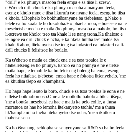
"drill" e ka phunya masoba feela empa e sa tiise li-screw,
e.Wrench drill chuck e ka phunya masoba a manyane feela,
eseng e kholo mme e tiisa likurufu tse nyane feela, eseng ho tiisa
e kholo, f.Bophelo bo bokhutšoanyane ba tšebeletso, g.Nako e
telele ea ho koala le ho lokoloha.Ho phaella moo, e boetse e na le
mesebetsi e mecha e matla (ho phunya masoba a maholo, ho tiisa
li-screws tse kholo) tseo tsa khale li se nang tsona.Ka tlhaloso e
le 'ngoe ea drill chuck e ncha, e ka nkela lintlha tse' maloa tsa
khale.Kahoo, litekanyetso tse teng tsa indasteri ea indasteri ea li-
drill chucks li felisitsoe ka botlalo.
Ka ts'ehetso e matla ea chuck ena e sa tsoa tsoaloa le e
hlahelletseng ea ho phunya, karolo ea ho phunya e ne e tletse
matla hape, e lemohile ka ho feletseng boleng ba eona, eseng
feela ho ntlafatsa ts'ebetso, empa hape e fokotsa litšenyehelo, 'me
ea khutlisa tšepo ea k'hamphani.
Ho hapa hape lerato la boro, chuck e sa tsoa tsoaloa le eona e ne
e tletse boikhohomoso.O ne a le motlotlo haholo a bile a itšepa,
'me a bontša mesebetsi ea hae e matla ka pelo eohle, a thusa
moratuoa oa hae ho lemoha litekanyetso tsohle,' me a thusa
lik'hamphani ho theha litekanyetso tse ncha, 'me a ikutloa a
thabetse sena.
Ka ho tšoanang, sehlopha se senyenyane sa R&D sa batho feela