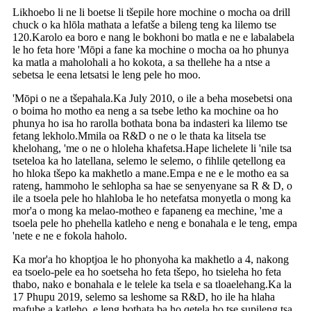
Likhoebo li ne li boetse li tšepile hore mochine o mocha oa drill
chuck o ka hlōla mathata a lefatše a bileng teng ka lilemo tse
120.Karolo ea boro e nang le bokhoni bo matla e ne e labalabela
le ho feta hore 'Mōpi a fane ka mochine o mocha oa ho phunya
ka matla a maholohali a ho kokota, a sa thellehe ha a ntse a
sebetsa le eena letsatsi le leng pele ho moo.
'Mōpi o ne a tšepahala.Ka July 2010, o ile a beha mosebetsi ona
o boima ho motho ea neng a sa tsebe letho ka mochine oa ho
phunya ho isa ho rarolla bothata bona ba indasteri ka lilemo tse
fetang lekholo.Mmila oa R&D o ne o le thata ka litsela tse
khelohang, 'me o ne o hloleha khafetsa.Hape lichelete li 'nile tsa
tseteloa ka ho latellana, selemo le selemo, o fihlile qetellong ea
ho hloka tšepo ka makhetlo a mane.Empa e ne e le motho ea sa
rateng, hammoho le sehlopha sa hae se senyenyane sa R ​​& D, o
ile a tsoela pele ho hlahloba le ho netefatsa monyetla o mong ka
mor'a o mong ka melao-motheo e fapaneng ea mechine, 'me a
tsoela pele ho phehella katleho e neng e bonahala e le teng, empa
'nete e ne e fokola haholo.
Ka mor'a ho khoptjoa le ho phonyoha ka makhetlo a 4, nakong
ea tsoelo-pele ea ho soetseha ho feta tšepo, ho tsieleha ho feta
thabo, nako e bonahala e le telele ka tsela e sa tloaelehang.Ka la
17 Phupu 2019, selemo sa leshome sa R&D, ho ile ha hlaha
mafube a katleho, e leng bothata ba ho qetela ho tse supileng tsa