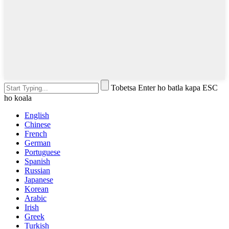
Tobetsa Enter ho batla kapa ESC
ho koala
English
Chinese
French
German
Portuguese
Spanish
Russian
Japanese
Korean
Arabic
Irish
Greek
Turkish