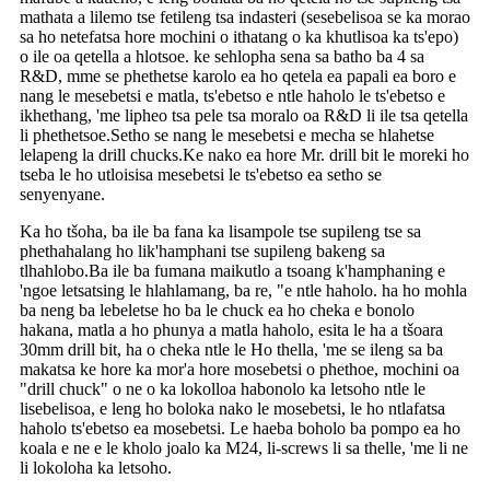
mathata a lilemo tse fetileng tsa indasteri (sesebelisoa se ka morao
sa ho netefatsa hore mochini o ithatang o ka khutlisoa ka ts'epo)
o ile oa qetella a hlotsoe. ke sehlopha sena sa batho ba 4 sa
R&D, mme se phethetse karolo ea ho qetela ea papali ea boro e
nang le mesebetsi e matla, ts'ebetso e ntle haholo le ts'ebetso e
ikhethang, 'me lipheo tsa pele tsa moralo oa R&D li ile tsa qetella
li phethetsoe.Setho se nang le mesebetsi e mecha se hlahetse
lelapeng la drill chucks.Ke nako ea hore Mr. drill bit le moreki ho
tseba le ho utloisisa mesebetsi le ts'ebetso ea setho se
senyenyane.
Ka ho tšoha, ba ile ba fana ka lisampole tse supileng tse sa
phethahalang ho lik'hamphani tse supileng bakeng sa
tlhahlobo.Ba ile ba fumana maikutlo a tsoang k'hamphaning e
'ngoe letsatsing le hlahlamang, ba re, "e ntle haholo. ha ho mohla
ba neng ba lebeletse ho ba le chuck ea ho cheka e bonolo
hakana, matla a ho phunya a matla haholo, esita le ha a tšoara
30mm drill bit, ha o cheka ntle le Ho thella, 'me se ileng sa ba
makatsa ke hore ka mor'a hore mosebetsi o phethoe, mochini oa
"drill chuck" o ne o ka lokolloa habonolo ka letsoho ntle le
lisebelisoa, e leng ho boloka nako le mosebetsi, le ho ntlafatsa
haholo ts'ebetso ea mosebetsi. Le haeba boholo ba pompo ea ho
koala e ne e le kholo joalo ka M24, li-screws li sa thelle, 'me li ne
li lokoloha ka letsoho.