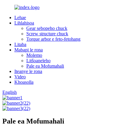
Lehae
Lihlahisoa
Gear sebopeho chuck
Screw structure chuck
Torque arbor e feto-fetohang
Litaba
Mabapi le rona
Molemo
Litšoaneleho
Pale ea Mofumahali
Iteanye le rona
Video
Khoasolla
English
Pale ea Mofumahali