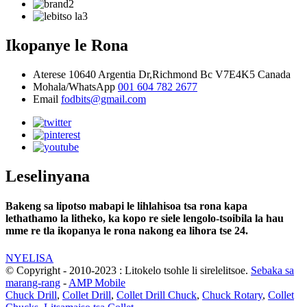
Ikopanye le Rona
Aterese
10640 Argentia Dr,Richmond Bc V7E4K5 Canada
Mohala/WhatsApp
001 604 782 2677
Email
fodbits@gmail.com
Leselinyana
Bakeng sa lipotso mabapi le lihlahisoa tsa rona kapa
lethathamo la litheko, ka kopo re siele lengolo-tsoibila la hau
mme re tla ikopanya le rona nakong ea lihora tse 24.
NYELISA
© Copyright - 2010-2023 : Litokelo tsohle li sirelelitsoe.
Sebaka sa
marang-rang
-
AMP Mobile
Chuck Drill
,
Collet Drill
,
Collet Drill Chuck
,
Chuck Rotary
,
Collet