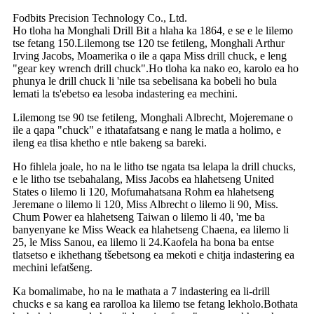
Fodbits Precision Technology Co., Ltd.
Ho tloha ha Monghali Drill Bit a hlaha ka 1864, e se e le lilemo
tse fetang 150.Lilemong tse 120 tse fetileng, Monghali Arthur
Irving Jacobs, Moamerika o ile a qapa Miss drill chuck, e leng
"gear key wrench drill chuck".Ho tloha ka nako eo, karolo ea ho
phunya le drill chuck li 'nile tsa sebelisana ka bobeli ho bula
lemati la ts'ebetso ea lesoba indastering ea mechini.
Lilemong tse 90 tse fetileng, Monghali Albrecht, Mojeremane o
ile a qapa "chuck" e ithatafatsang e nang le matla a holimo, e
ileng ea tlisa khetho e ntle bakeng sa bareki.
Ho fihlela joale, ho na le litho tse ngata tsa lelapa la drill chucks,
e le litho tse tsebahalang, Miss Jacobs ea hlahetseng United
States o lilemo li 120, Mofumahatsana Rohm ea hlahetseng
Jeremane o lilemo li 120, Miss Albrecht o lilemo li 90, Miss.
Chum Power ea hlahetseng Taiwan o lilemo li 40, 'me ba
banyenyane ke Miss Weack ea hlahetseng Chaena, ea lilemo li
25, le Miss Sanou, ea lilemo li 24.Kaofela ha bona ba entse
tlatsetso e ikhethang tšebetsong ea mekoti e chitja indastering ea
mechini lefatšeng.
Ka bomalimabe, ho na le mathata a 7 indastering ea li-drill
chucks e sa kang ea rarolloa ka lilemo tse fetang lekholo.Bothata