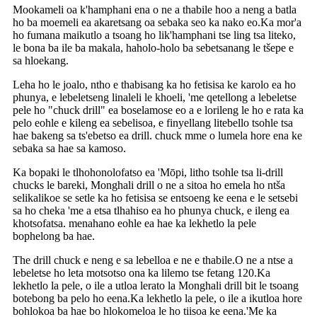
Mookameli oa k'hamphani ena o ne a thabile hoo a neng a batla
ho ba moemeli ea akaretsang oa sebaka seo ka nako eo.Ka mor'a
ho fumana maikutlo a tsoang ho lik'hamphani tse ling tsa liteko,
le bona ba ile ba makala, haholo-holo ba sebetsanang le tšepe e
sa hloekang.
Leha ho le joalo, ntho e thabisang ka ho fetisisa ke karolo ea ho
phunya, e lebeletseng linaleli le khoeli, 'me qetellong a lebeletse
pele ho "chuck drill" ea boselamose eo a e lorileng le ho e rata ka
pelo eohle e kileng ea sebelisoa, e finyellang litebello tsohle tsa
hae bakeng sa ts'ebetso ea drill. chuck mme o lumela hore ena ke
sebaka sa hae sa kamoso.
Ka bopaki le tlhohonolofatso ea 'Mōpi, litho tsohle tsa li-drill
chucks le bareki, Monghali drill o ne a sitoa ho emela ho ntša
selikalikoe se setle ka ho fetisisa se entsoeng ke eena e le setsebi
sa ho cheka 'me a etsa tlhahiso ea ho phunya chuck, e ileng ea
khotsofatsa. menahano eohle ea hae ka lekhetlo la pele
bophelong ba hae.
The drill chuck e neng e sa lebelloa e ne e thabile.O ne a ntse a
lebeletse ho leta motsotso ona ka lilemo tse fetang 120.Ka
lekhetlo la pele, o ile a utloa lerato la Monghali drill bit le tsoang
botebong ba pelo ho eena.Ka lekhetlo la pele, o ile a ikutloa hore
bohlokoa ba hae bo hlokomeloa le ho tiisoa ke eena.'Me ka