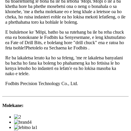
ba tloaelehileng le bona ba ile ba leboha 'Mōpi.'Mōpi o ile a ba
khetha hore ba phethe mosebetsi ona o neng o bonahala o sa
khonehe, 'me a theha molekane eo e leng khale a letetsoe oa ho
cheka, ho ruisa indasteri eohle ea ho lokisa mekoti lefatšeng, o ile
a phethahatsa toro ka bohlale le boleng.
E bululetsoe ke 'Mōpi, batho ba sa rutehang ba ile ba reha chuck
ena ea bonokoane le Fodbits ka Senyesemane, e leng khutsufatso
ea Fate of Drill Bits, e bolelang hore "drill chuck" ena e ratoa ho
feta tsohle!Phetolelo ea Sechaena ke Fodbits .
Re ba lakaletsa lerato ka ho sa feleng, 'me re lakaletsa banyalani
ba bacha ho fana ka boleng bo phahameng ka ho fetisisa le ho
kenya letsoho ho indasteri ea lefats'e ea ho lokisa masoba ka
nako e telele.
Fodbits Precision Technology Co., Ltd.
Molekane: