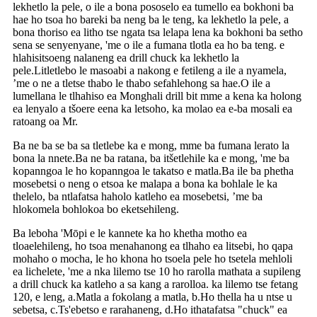
lekhetlo la pele, o ile a bona pososelo ea tumello ea bokhoni ba
hae ho tsoa ho bareki ba neng ba le teng, ka lekhetlo la pele, a
bona thoriso ea litho tse ngata tsa lelapa lena ka bokhoni ba setho
sena se senyenyane, 'me o ile a fumana tlotla ea ho ba teng. e
hlahisitsoeng nalaneng ea drill chuck ka lekhetlo la
pele.Litletlebo le masoabi a nakong e fetileng a ile a nyamela,
’me o ne a tletse thabo le thabo sefahlehong sa hae.O ile a
lumellana le tlhahiso ea Monghali drill bit mme a kena ka holong
ea lenyalo a tšoere eena ka letsoho, ka molao ea e-ba mosali ea
ratoang oa Mr.
Ba ne ba se ba sa tletlebe ka e mong, mme ba fumana lerato la
bona la nnete.Ba ne ba ratana, ba itšetlehile ka e mong, 'me ba
kopanngoa le ho kopanngoa le takatso e matla.Ba ile ba phetha
mosebetsi o neng o etsoa ke malapa a bona ka bohlale le ka
thelelo, ba ntlafatsa haholo katleho ea mosebetsi, ’me ba
hlokomela bohlokoa bo eketsehileng.
Ba leboha 'Mōpi e le kannete ka ho khetha motho ea
tloaelehileng, ho tsoa menahanong ea tlhaho ea litsebi, ho qapa
mohaho o mocha, le ho khona ho tsoela pele ho tsetela mehloli
ea lichelete, 'me a nka lilemo tse 10 ho rarolla mathata a supileng
a drill chuck ka katleho a sa kang a rarolloa. ka lilemo tse fetang
120, e leng, a.Matla a fokolang a matla, b.Ho thella ha u ntse u
sebetsa, c.Ts'ebetso e rarahaneng, d.Ho ithatafatsa "chuck" ea