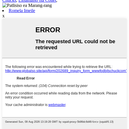
Chucks
,
Litsamaiso tsa Collet
,
Romela Imeile
x