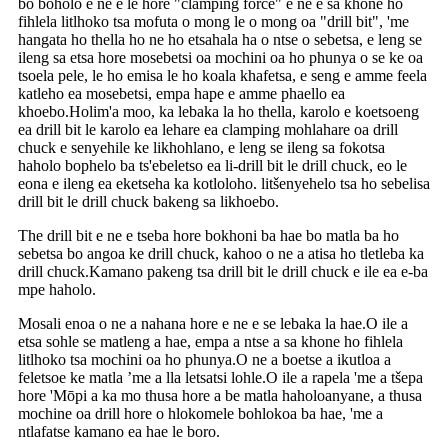
bo boholo e ne e le hore "clamping force" e ne e sa khone ho
fihlela litlhoko tsa mofuta o mong le o mong oa "drill bit", 'me
hangata ho thella ho ne ho etsahala ha o ntse o sebetsa, e leng se
ileng sa etsa hore mosebetsi oa mochini oa ho phunya o se ke oa
tsoela pele, le ho emisa le ho koala khafetsa, e seng e amme feela
katleho ea mosebetsi, empa hape e amme phaello ea
khoebo.Holim'a moo, ka lebaka la ho thella, karolo e koetsoeng
ea drill bit le karolo ea lehare ea clamping mohlahare oa drill
chuck e senyehile ke likhohlano, e leng se ileng sa fokotsa
haholo bophelo ba ts'ebeletso ea li-drill bit le drill chuck, eo le
eona e ileng ea eketseha ka kotloloho. litšenyehelo tsa ho sebelisa
drill bit le drill chuck bakeng sa likhoebo.
The drill bit e ne e tseba hore bokhoni ba hae bo matla ba ho
sebetsa bo angoa ke drill chuck, kahoo o ne a atisa ho tletleba ka
drill chuck.Kamano pakeng tsa drill bit le drill chuck e ile ea e-ba
mpe haholo.
Mosali enoa o ne a nahana hore e ne e se lebaka la hae.O ile a
etsa sohle se matleng a hae, empa a ntse a sa khone ho fihlela
litlhoko tsa mochini oa ho phunya.O ne a boetse a ikutloa a
feletsoe ke matla ’me a lla letsatsi lohle.O ile a rapela 'me a tšepa
hore 'Mōpi a ka mo thusa hore a be matla haholoanyane, a thusa
mochine oa drill hore o hlokomele bohlokoa ba hae, 'me a
ntlafatse kamano ea hae le boro.